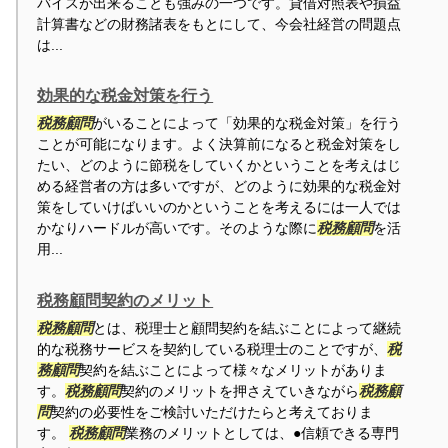
バイスが出来ることも強みの一つです。貸借対照表や損益
計算書などの財務諸表をもとにして、今会社経営の問題点
は...
効果的な税金対策を行う
税務顧問
がいることによって「効果的な税金対策」を行う
ことが可能になります。よく決算前になると税金対策をし
たい、どのように節税をしていくかということを考えはじ
める経営者の方は多いですが、どのように効果的な税金対
策をしていけばいいのかということを考えるには一人では
かなりハードルが高いです。そのような際に
税務顧問
を活
用...
税務顧問契約のメリット
税務顧問
とは、税理士と顧問契約を結ぶことによって継続
的な税務サービスを契約している税理士のことですが、
税
務顧問
契約を結ぶことによって様々なメリットがありま
す。
税務顧問
契約のメリットを押さえていきながら
税務顧
問
契約の必要性をご検討いただけたらと考えておりま
す。
税務顧問
業務のメリットとしては、●信頼できる専門