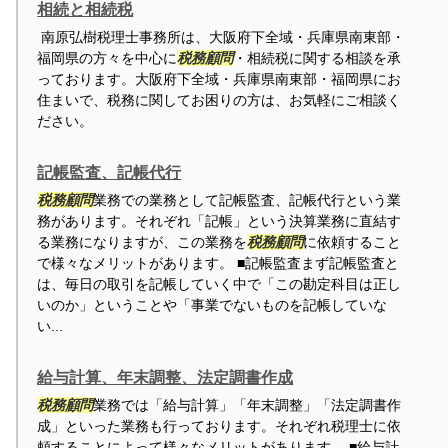
相続と相続税
南原弘樹税理士事務所は、大阪府下全域・兵庫県南東部・
福岡県の方々を中心に
税務顧問
・相続税に関する相談を承
っております。大阪府下全域・兵庫県南東部・福岡県にお
住まいで、税務に関してお困りの方は、お気軽にご相談く
ださい。
記帳監査、記帳代行
税務顧問
業務での業務として記帳監査、記帳代行という業
務があります。それぞれ「記帳」という決算業務に直結す
る業務になりますが、この業務を
税務顧問
に依頼すること
で様々なメリットがあります。 ■記帳監査まず記帳監査と
は、毎日の取引を記帳していく中で「この勘定科目は正し
いのか」ということや「事業でないものを記帳していな
い...
給与計算、年末調整、法定調書作成
税務顧問
業務では「給与計算」「年末調整」「法定調書作
成」といった業務も行っております。それぞれ税理士に依
頼することによって様々なメリットがあります。 ■給与計