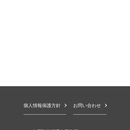
税務顧問とは
相続税 いくらから申告
節税対策 個人
東大阪市 税務顧問
記帳代行 依頼
相続税 申告期限 延長
確定申告 売上
豊中市 税務顧問契約
税務顧問 解約
相続税 節税 死後
税務相談 事業承継
堺市 税務顧問契約
記帳代行
相続税対策 不動産購入
税務相談 資格
東大阪市 相続税対策
法定調書作成 税理士
相続税 節税 不動産
税務相談 税理士法
堺市 税務調査対応
税務顧問契約
相続税 手続き 流れ
個人事業主 税務相談
堺市 相続税申告
税務顧問 相場
相続 税金対策
節税対策 法人
豊中市 相続税対策
税務顧問契約 メリット
相続税 未申告
確定申告 経費 項目
豊中市 個人 税務相談
年末調整 税理士
相続税 生前贈与
税務相談 贈与税
堺市 相続放棄
生前贈与 持ち戻し
確定申告 期間
東大阪市 税務相談
相続税 あとから
確定申告とは 法人
豊中市 相続税申告
相続税申告不要
顧問税理士 税務相談
大阪市 税務顧問
税務相談 時期
東大阪市 税務調査対応
税務相談 違反
豊中市 税理士 相談
税務相談 違法
大阪市 顧問税理士
個人情報保護方針
お問い合わせ
大阪市 相続放棄
豊中市 相続放棄
大阪市 個人 税務相談