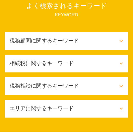
よく検索されるキーワード
KEYWORD
税務顧問に関するキーワード
税務顧問 記帳監査
相続税に関するキーワード
財務会計 流れ
財務会計 管理会計
税金対策 メリット
限定承認 相続放棄した相続人
税務相談に関するキーワード
税務顧問 年末調整
相続税申告
税務顧問 記帳代行
相続税 無税 申告
税務顧問 法定調書
限定承認 相続登記
税務相談とは
財務会計 意味
エリアに関するキーワード
相続税 無申告
税務相談 税理士法違反
年末調整 依頼
相続税 回避
税務相談 住宅
税務顧問 サービス
相続税 申告期限 過ぎた
税務相談 違法 事例
堺市 税理士 相談
記帳監査 依頼
相続税とは
確定申告 いつからいつまで
大阪市 税理士 相談