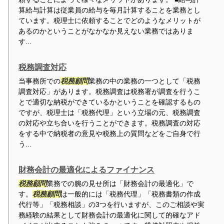
算給与計算は従業員の給与を毎月計算することを業務とし
ています。税理士に依頼することでどのようなメリットが
あるのかということがなかなか見えない業務ではありま
す...
税務調査対応
当事務所での
税務顧問
業務の中の業務の一つとして「税務
調査対応」があります。税務調査は税務署が調査を行うこ
とで適切な納税ができているかということを確認するもの
ですが、税理士は「税務代理」という立場の元、税務調査
の対応や立ち合いを行うことができます。税務調査の対応
をする中で納税者の意見や税務上の質問などをご自身で行
う...
財務会計の最適化によるファイナンス
税務顧問
業務での腕の見せ所は「財務会計の最適化」で
す。
税務顧問
は一般的には「税務代理」「税務書類の作成
代行等」「税務相談」の3つを行いますが、このご相談や実
務経験の結果として財務会計の最適化に関して的確なアド