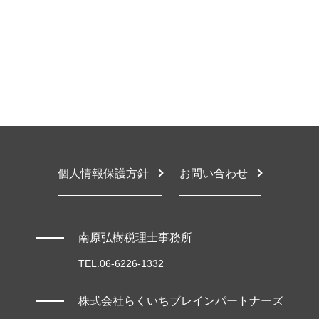
財務会計 意味
相続税 無税 申告
税務相談とは
豊中市 相続放棄
財務会計 メリット
相続税 手続き
税務相談 違法 事例
豊中市 顧問税理士
税金対策
限定承認 デメリット
税務相談 源泉徴収
大阪市 税務調査対応
税務顧問 必要
相続税 生前贈与 現金
確定申告 ペナルティ
大阪市 相続税対策
相続税とは
税務相談 メリット
東大阪市 税務調査対応
相続税 節税 死後
日本政策金融公庫 融資 条件
堺市 税務相談
限定承認 相続放棄した相続人
節税対策 ふるさと納税
堺市 確定申告 相談
税務相談 税理士
東大阪市 相続放棄
個人事業主 税務相談
東大阪市 税務相談
確定申告 経費 項目
豊中市 税理士 相談
個人情報保護方針
お問い合わせ
堺市 相続税申告
堺市 税理士 相談
大阪市 税理士 相談
南原弘樹税理士事務所
TEL.06-6226-1332
株式会社らくいちブレインパートナーズ