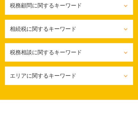
税務顧問に関するキーワード
税務顧問 サービス
相続税に関するキーワード
税務顧問 源泉税
給与計算 税理士
税務顧問 解約
相続放棄 相続税
税務相談に関するキーワード
法定調書作成 依頼
相続税 いくらからかかる
税務顧問 記帳監査
相続税 節税 不動産
税務顧問とは
相続税 いくらから申告
確定申告 納税方法
記帳代行
エリアに関するキーワード
相続税対策 不動産購入
節税対策 法人
記帳監査 依頼
車 相続税
設備投資 補助金
記帳監査
相続税 手続き 流れ
税理士 税務相談とは
大阪市 相続放棄
財務会計 ファイナンス
限定承認 相続登記
節税対策 個人
東大阪市 税務顧問
税金対策 メリット
相続税 流れ
交際費 会議費 違い
東大阪市 確定申告 相談
法定調書作成 税理士
相続税 いくらから
節税対策 法人設立
堺市 相続放棄
個人 税務顧問
相続税 節税 生前
税務相談 どこまで
豊中市 税務顧問
税務顧問契約
小規模宅地 家なき子
税務相談 料金
大阪市 顧問税理士
税務顧問 消費税
相続税 延納 期間
it導入補助金 個人事業主
大阪市 相続税申告