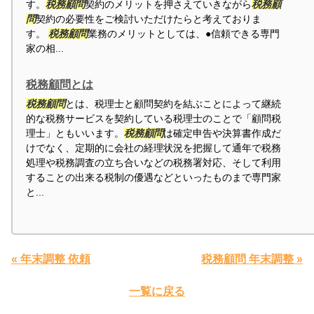
す。
税務顧問
契約のメリットを押さえていきながら
税務顧
問
契約の必要性をご検討いただけたらと考えておりま
す。
税務顧問
業務のメリットとしては、●信頼できる専門
家の相...
税務顧問とは
税務顧問
とは、税理士と顧問契約を結ぶことによって継続
的な税務サービスを契約している税理士のことで「顧問税
理士」ともいいます。
税務顧問
は確定申告や決算書作成だ
けでなく、定期的に会社の経理状況を把握して通年で税務
処理や税務調査の立ち合いなどの税務署対応、そして利用
することの出来る税制の優遇などといったものまで専門家
と...
« 年末調整 依頼
税務顧問 年末調整 »
一覧に戻る