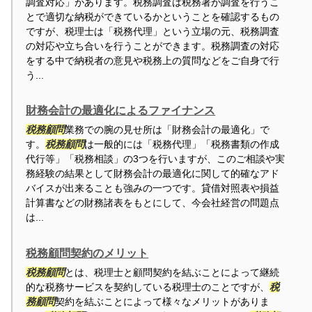
調査対応」があります。税務調査は税務署が調査を行うこ
とで適切な納税ができているかということを確認するもの
ですが、税理士は「税務代理」という立場の元、税務調査
の対応や立ち合いを行うことができます。税務調査の対応
をする中で納税者の意見や税務上の質問などをご自身で行
う...
財務会計の最適化によるファイナンス
税務顧問
業務での腕の見せ所は「財務会計の最適化」で
す。
税務顧問
は一般的には「税務代理」「税務書類の作成
代行等」「税務相談」の3つを行いますが、このご相談や実
務経験の結果として財務会計の最適化に関して的確なアド
バイスが出来ることも強みの一つです。貸借対照表や損益
計算書などの財務諸表をもとにして、今会社経営の問題点
は...
税務顧問契約のメリット
税務顧問
とは、税理士と顧問契約を結ぶことによって継続
的な税務サービスを契約している税理士のことですが、
税
務顧問
契約を結ぶことによって様々なメリットがありま