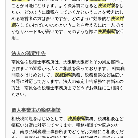
ことが可能になります。よく決算前になると
税金対策
をし
たい、どのように節税をしていくかということを考えはじ
める経営者の方は多いですが、どのように効果的な
税金対
策
をしていけばいいのかということを考えるには一人では
かなりハードルが高いです。そのような際に
税務顧問
を活
用...
法人の確定申告
南原弘樹税理士事務所は、大阪府大阪市とその周辺都市に
お住まいの皆様から広くご相談を承っております。 相続税
問題をはじめとして、
税務顧問
業務、税務相談など幅広い
分野に対応しております。法人の確定申告業務でお悩みの
方は、南原弘樹税理士事務所までどうぞお気軽にご相談く
ださい。
個人事業主の税務相談
相続税問題をはじめとして、
税務顧問
業務、税務相談など
幅広い分野に対応しております。税務相談でお悩みの方
は、南原弘樹税理士事務所までどうぞお気軽にご相談くだ