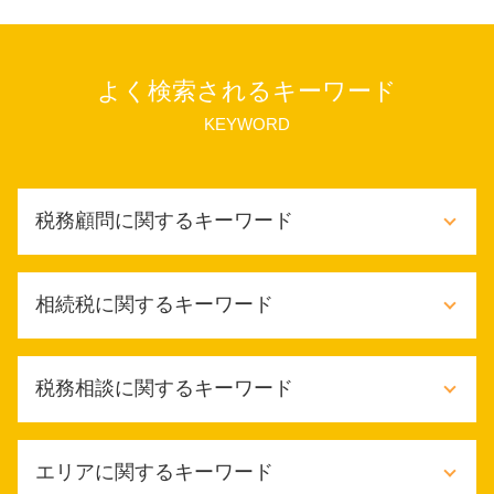
よく検索されるキーワード
KEYWORD
税務顧問に関するキーワード
記帳代行 依頼
相続税に関するキーワード
税務顧問 源泉税
給与計算 依頼
税金対策 メリット
相続税申告不要
税務相談に関するキーワード
財務会計 経理 違い
相続税 債務控除
税務顧問 年末調整
相続税 生前贈与
税務顧問 必要
相続税 申告期限 過ぎた
税務相談 料金
財務会計 コンサル
エリアに関するキーワード
相続税 生前贈与 現金
節税対策 法人設立