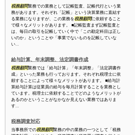
税務顧問
業務での業務として記帳監査、記帳代行という業
務があります。それぞれ「記帳」という決算業務に直結す
る業務になりますが、この業務を
税務顧問
に依頼すること
で様々なメリットがあります。 ■記帳監査まず記帳監査と
は、毎日の取引を記帳していく中で「この勘定科目は正し
いのか」ということや「事業でないものを記帳していな
い...
給与計算、年末調整、法定調書作成
税務顧問
業務では「給与計算」「年末調整」「法定調書作
成」といった業務も行っております。それぞれ税理士に依
頼することによって様々なメリットがあります。 ■給与計
算給与計算は従業員の給与を毎月計算することを業務とし
ています。税理士に依頼することでどのようなメリットが
あるのかということがなかなか見えない業務ではありま
す...
税務調査対応
当事務所での
税務顧問
業務の中の業務の一つとして「税務