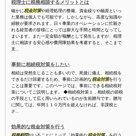
税理士に税務相談するメリットとは
確かに
税金対策
や経理処理の整備、資金繰りや融資といっ
た業務は個人でも可能です。しかしながら、高度な知識や
経験が要求されます。日々事業のオペレーションに忙殺さ
れる経営者の皆様にとっては膨大な手間と時間となってし
まいます。また一定金額が報酬として発生しますが、税理
士に相談する安心感や費用隊効果を考慮すると、そこまで
支...
事前に相続税対策をしたい
相続は突然生じることも多いので、死後に備え、相続税を
できるだけ回避するため、事前に計画的な
税金対策
を行う
ことは重要です。このページでは、事前にできる相続税対
策についてご説明します。 ◆相続税対策１．相続税の節税
の手段として広く用いられているのが生前贈与です。贈与
に関しては、年間１１０万円を超えなければ、非課税と
さ...
効果的な税金対策を行う
税務顧問
がいることによって「効果的な
税金対策
」を行う