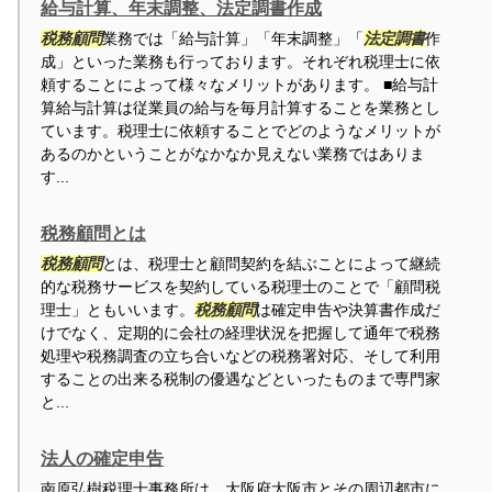
給与計算、年末調整、法定調書作成
税務顧問
業務では「給与計算」「年末調整」「
法定調書
作
成」といった業務も行っております。それぞれ税理士に依
頼することによって様々なメリットがあります。 ■給与計
算給与計算は従業員の給与を毎月計算することを業務とし
ています。税理士に依頼することでどのようなメリットが
あるのかということがなかなか見えない業務ではありま
す...
税務顧問とは
税務顧問
とは、税理士と顧問契約を結ぶことによって継続
的な税務サービスを契約している税理士のことで「顧問税
理士」ともいいます。
税務顧問
は確定申告や決算書作成だ
けでなく、定期的に会社の経理状況を把握して通年で税務
処理や税務調査の立ち合いなどの税務署対応、そして利用
することの出来る税制の優遇などといったものまで専門家
と...
法人の確定申告
南原弘樹税理士事務所は、大阪府大阪市とその周辺都市に