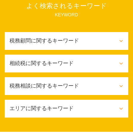
よく検索されるキーワード
KEYWORD
税務顧問に関するキーワード
税金対策
相続税に関するキーワード
財務会計 重要性
税金対策 メリット
給与計算 税理士
相続税 手続き 期限
税務相談に関するキーワード
税務顧問 相場
相続税 いくらから
記帳代行 依頼
相続税 対策 不動産
財務会計 意味
相続 税金対策
税務相談 料金
税務顧問 サービス
エリアに関するキーワード
事前 相続税対策
節税対策 ふるさと納税
年末調整 税理士
限定承認 手続き
税務相談 税理士法違反
税務顧問 給与計算
相続税 いくらからかかる
節税対策 法人 中小企業
豊中市 個人 税務相談
企業 税務顧問
相続税 節税 不動産
税務相談 税理士
大阪市 確定申告 相談