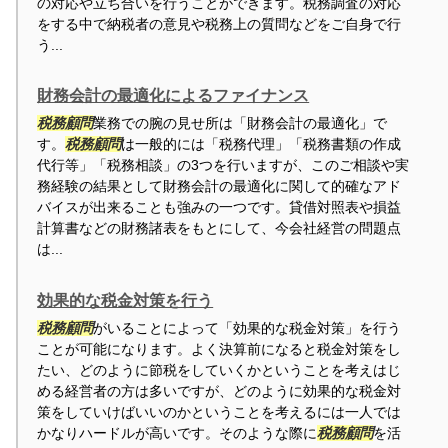
の対応や立ち合いを行うことができます。税務調査の対応
をする中で納税者の意見や税務上の質問などをご自身で行
う...
財務会計の最適化によるファイナンス
税務顧問
業務での腕の見せ所は「財務会計の最適化」で
す。
税務顧問
は一般的には「税務代理」「税務書類の作成
代行等」「税務相談」の3つを行いますが、このご相談や実
務経験の結果として財務会計の最適化に関して的確なアド
バイスが出来ることも強みの一つです。貸借対照表や損益
計算書などの財務諸表をもとにして、今会社経営の問題点
は...
効果的な税金対策を行う
税務顧問
がいることによって「効果的な税金対策」を行う
ことが可能になります。よく決算前になると税金対策をし
たい、どのように節税をしていくかということを考えはじ
める経営者の方は多いですが、どのように効果的な税金対
策をしていけばいいのかということを考えるには一人では
かなりハードルが高いです。そのような際に
税務顧問
を活