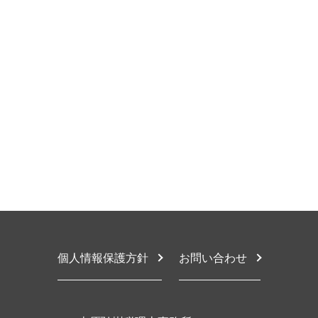
税務顧問 記帳監査
相続税 流れ
税務相談 時期
大阪市 顧問税理士
記帳監査 依頼
相続税 申告期限 過ぎた
節税対策 法人 不動産
大阪市 税務顧問
法定調書作成 依頼
限定承認 相続
確定申告 経費
東大阪市 相続税対策
給与計算 依頼
相続税 生前贈与 現金
税務相談
堺市 税務相談
法人税 赤字の場合
限定承認 相続登記
節税対策 法人
大阪市 相続税申告
税務顧問 記帳代行
相続税基礎控除
法人税 節税
豊中市 税務顧問
税務顧問 税金対策
相続税 申告漏れ ペナルティ
税務相談 事業承継
東大阪市 税務相談
税務顧問とは
税金対策 相続税
税務相談 税理士法
豊中市 相続税申告
税務顧問 解約
相続税申告不要
節税対策 相談
大阪市 税務顧問契約
限定承認 相続税
税務相談 資格
堺市 税務顧問
相続税 2割加算
確定申告とは 法人
堺市 相続税対策
相続税 生前贈与
確定申告 税理士
大阪市 税理士 相談
税務相談 違法 事例
堺市 相続税申告
確定申告
大阪市 相続放棄
確定申告 経費 項目
豊中市 税理士 相談
個人情報保護方針
お問い合わせ
豊中市 税務調査対応
豊中市 相続税対策
東大阪市 税務調査対応