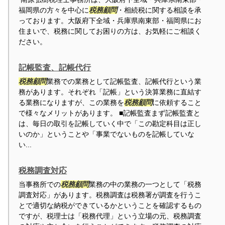
福岡県の方々を中心に
税務顧問
・相続税に関する相談を承
っております。大阪府下全域・兵庫県南東部・福岡県にお
住まいで、税務に関してお困りの方は、お気軽にご相談く
ださい。
記帳監査、記帳代行
税務顧問
業務での業務として記帳監査、記帳代行という業
務があります。それぞれ「記帳」という決算業務に直結す
る業務になりますが、この業務を
税務顧問
に依頼すること
で様々なメリットがあります。 ■記帳監査まず記帳監査と
は、毎日の取引を記帳していく中で「この勘定科目は正し
いのか」ということや「事業でないものを記帳していな
い...
税務調査対応
当事務所での
税務顧問
業務の中の業務の一つとして「税務
調査対応」があります。税務調査は税務署が調査を行うこ
とで適切な納税ができているかということを確認するもの
ですが、税理士は「税務代理」という立場の元、税務調査