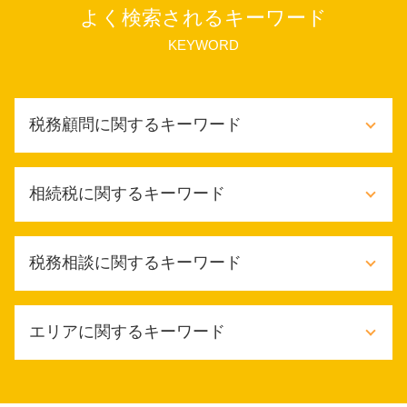
よく検索されるキーワード
KEYWORD
税務顧問に関するキーワード
記帳監査 依頼
相続税に関するキーワード
税務顧問 記帳代行
法定調書作成 依頼
年末調整 依頼
相続税 申告期限 過ぎた
税務相談に関するキーワード
税務顧問とは
相続税 手続き 流れ
税務顧問 解約
事前 相続税対策
記帳代行
限定承認 相続税
税務相談とは
税務顧問 法人 料金
エリアに関するキーワード
相続税 節税
個人事業主 税務相談
財務会計 コンサル
相続税とは
税務相談 どこまで
法人税 赤字の場合
相続税 納め方
税務相談 メリット
東大阪市 税務顧問契約
個人 税務顧問
相続税 節税 生前
it導入補助金 個人事業主
東大阪市 税務相談