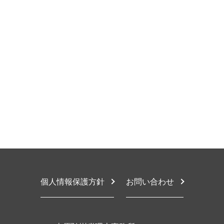
税務調査 対象
相続税対策 不動産購入
設備投資 補助金
東大阪市 税務調査対応
財務会計 必要性
相続税申告
節税対策 法人 中小企業
大阪市 節税対策
財務会計 重要性
相続税 流れ
税務相談 逮捕
豊中市 税務顧問契約
税務顧問 法定調書作成
相続税 手続き
税務相談
堺市 税務相談
税務顧問 源泉税
限定承認 相続
税務相談 資格
大阪市 税務調査対応
給与計算 依頼
相続税対策
税務相談 贈与税
大阪市 税務顧問契約
税務顧問契約
相続税申告不要
法人税 節税
豊中市 顧問税理士
財務会計 流れ
相続税 生前贈与
税務相談 違法
堺市 節税対策
税金対策
相続税基礎控除 相続放棄
節税対策 相談
堺市 相続放棄
限定承認 手続き
節税対策 法人 不動産
豊中市 税理士 相談
相続税 無税 申告
税務相談 住宅
大阪市 税理士 相談
相続時精算課税制度 改正
税務相談 違反
堺市 相続税対策
税務相談 例
大阪市 相続税手続き
税務相談 税理士法違反
堺市 税務顧問契約
税務相談 事業承継
堺市 顧問税理士
個人情報保護方針
お問い合わせ
東大阪市 税務顧問
大阪市 個人 税務相談
東大阪市 相続放棄