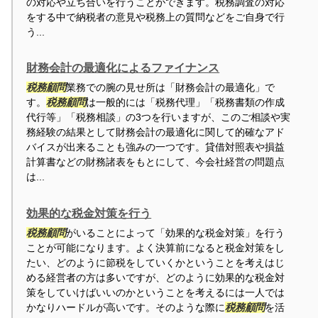
の対応や立ち合いを行うことができます。税務調査の対応
をする中で納税者の意見や税務上の質問などをご自身で行
う...
財務会計の最適化によるファイナンス
税務顧問
業務での腕の見せ所は「財務会計の最適化」で
す。
税務顧問
は一般的には「税務代理」「税務書類の作成
代行等」「税務相談」の3つを行いますが、このご相談や実
務経験の結果として財務会計の最適化に関して的確なアド
バイスが出来ることも強みの一つです。貸借対照表や損益
計算書などの財務諸表をもとにして、今会社経営の問題点
は...
効果的な税金対策を行う
税務顧問
がいることによって「効果的な税金対策」を行う
ことが可能になります。よく決算前になると税金対策をし
たい、どのように節税をしていくかということを考えはじ
める経営者の方は多いですが、どのように効果的な税金対
策をしていけばいいのかということを考えるには一人では
かなりハードルが高いです。そのような際に
税務顧問
を活