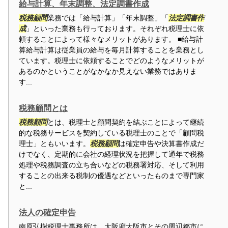
給与計算、年末調整、法定調書作成
税務顧問
業務では「給与計算」「年末調整」「
法定調書作
成
」といった業務も行っております。それぞれ税理士に依
頼することによって様々なメリットがあります。 ■給与計
算給与計算は従業員の給与を毎月計算することを業務とし
ています。税理士に依頼することでどのようなメリットが
あるのかということがなかなか見えない業務ではありま
す...
税務顧問とは
税務顧問
とは、税理士と顧問契約を結ぶことによって継続
的な税務サービスを契約している税理士のことで「顧問税
理士」ともいいます。
税務顧問
は確定申告や決算書作成だ
けでなく、定期的に会社の経理状況を把握して通年で税務
処理や税務調査の立ち合いなどの税務署対応、そして利用
することの出来る税制の優遇などといったものまで専門家
と...
法人の確定申告
南原弘樹税理士事務所は、大阪府大阪市とその周辺都市に