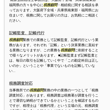
福岡県の方々を中心に
税務顧問
・相続税に関する相談を承
っております。大阪府下全域・兵庫県南東部・福岡県にお
住まいで、税務に関してお困りの方は、お気軽にご相談く
ださい。
記帳監査、記帳代行
税務顧問
業務での業務として記帳監査、記帳代行という業
務があります。それぞれ「記帳」という決算業務に直結す
る業務になりますが、この業務を
税務顧問
に依頼すること
で様々なメリットがあります。 ■記帳監査まず記帳監査と
は、毎日の取引を記帳していく中で「この勘定科目は正し
いのか」ということや「事業でないものを記帳していな
い...
税務調査対応
当事務所での
税務顧問
業務の中の業務の一つとして「税務
調査対応」があります。税務調査は税務署が調査を行うこ
とで適切な納税ができているかということを確認するもの
ですが、税理士は「税務代理」という立場の元、税務調査