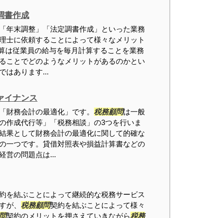
調書作成
「年末調整」「法定調書作成」といった業務
理士に依頼することによって様々なメリット
計算は従業員の給与を毎月計算することを業務
ることでどのようなメリットがあるのかとい
はあります...
ァイナンス
「財務会計の最適化」です。
税務顧問
は一般
の作成代行等」「税務相談」の3つを行いま
結果として財務会計の最適化に関して的確な
の一つです。貸借対照表や損益計算書などの
営の問題点は...
約を結ぶことによって継続的な税務サービス
すが、
税務顧問
契約を結ぶことによって様々
問
契約のメリットを押さえていきながら
税務