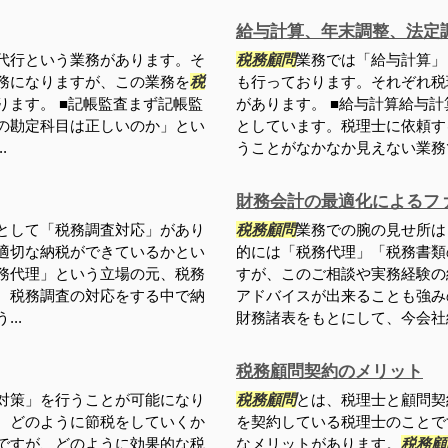
給与計算、年末調整、法定
代行という業務があります。そ
税務顧問
業務では「給与計算」
務になりますが、この業務を
税
も行っております。それぞれ税
ります。 ■記帳監査まず記帳監
があります。 ■給与計算給与
の勘定科目は正しいのか」とい
としています。税理士に依頼す
.
うことがなかなか見えない業務で
財務会計の最適化によるフ
として「税務調査対応」があり
税務顧問
業務での腕の見せ所は
適切な納税ができているかとい
的には「税務代理」「税務書類
務代理」という立場の元、税務
すが、このご相談や実務経験の
。税務調査の対応をする中で納
アドバイスが出来ることも強み
..
財務諸表をもとにして、今会社経
税務顧問契約のメリット
対策」を行うことが可能になり
税務顧問
とは、税理士と顧問契
、どのように節税をしていくか
を契約している税理士のことで
ですが、どのように効果的な税
なメリットがあります。
税務顧