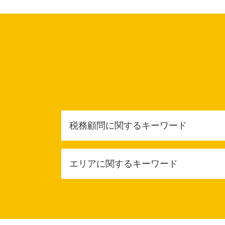
税務顧問に関するキーワード
財務会計 意味
エリアに関するキーワード
税務顧問契約
給与計算 依頼
法定調書作成 税理士
豊中市 相続放棄
税金対策
大阪市 相続税申告
法定調書作成 依頼
大阪市 税務相談