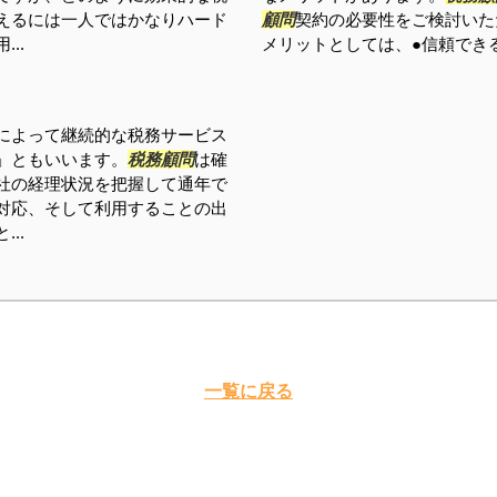
えるには一人ではかなりハード
顧問
契約の必要性をご検討いた
...
メリットとしては、●信頼できる
によって継続的な税務サービス
」ともいいます。
税務顧問
は確
社の経理状況を把握して通年で
対応、そして利用することの出
..
一覧に戻る