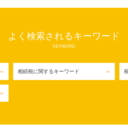
よく検索されるキーワード
KEYWORD
相続税に関するキーワード
相続税 債務控除
相続税 あとから
相続税 いくらから申告
相続税対策 不動産購入
相続税 対策
相続税