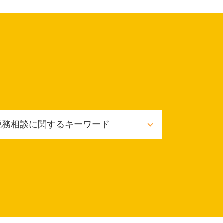
税務相談に関するキーワード
確定申告 あとから
個人事業主 税務相談
税務相談 税理士法違反
節税対策 ふるさと納税
節税対策 個人
確定申告 納税方法