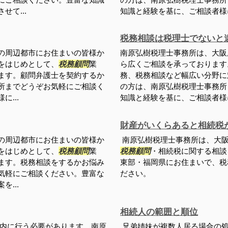
て...
知識と経験を基に、ご相談者様に
税務相談は税理士でないと
の周辺都市にお住まいの皆様か
南原弘樹税理士事務所は、大阪
をはじめとして、
税務顧問
業
ら広くご相談を承っております
ます。顧問弁護士を契約するか
務、税務相談など幅広い分野に
所までどうぞお気軽にご相談く
の方は、南原弘樹税理士事務所
...
知識と経験を基に、ご相談者様に
財産がいくらあると相続税
の周辺都市にお住まいの皆様か
南原弘樹税理士事務所は、大阪
をはじめとして、
税務顧問
業
税務顧問
・相続税に関する相談
ます。税務相談をするかお悩み
東部・福岡県にお住まいで、税
気軽にご相談ください。豊富な
ださい。
...
相続人の範囲と順位
内に行う必要があります。南原
兄弟姉妹が複数人居る場合の処