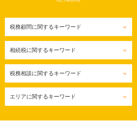
税務顧問に関するキーワード
税務顧問 税金対策
相続税に関するキーワード
年末調整 依頼
税務顧問 法定調書
税務顧問 記帳代行
相続税 手続き 期限
税務相談に関するキーワード
財務会計 意味
相続税 いくらから申告
財務会計 流れ
相続税 節税 死後
税務顧問 給与計算
相続税 手続き 流れ
確定申告 相談
法人税 赤字の場合
エリアに関するキーワード
限定承認 相続税
確定申告 ペナルティ
財務会計 ファイナンス
相続税 節税 不動産
確定申告 納税方法
税務顧問契約 メリット
相続税 配偶者控除 計算
税務相談 事業承継
堺市 税務顧問
税金対策
相続税 延納 期間
確定申告 税理士
大阪市 相続税手続き
税務顧問 必要
限定承認 相続税申告
it導入補助金 個人事業主
堺市 相続放棄
給与計算 依頼
相続税対策 養子縁組
法人税 節税
東大阪市 税理士 相談