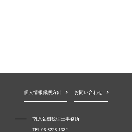
税務顧問とは
相続税 いくらから
税務相談 なぜ
堺市 税務顧問契約
税務顧問 税理士
相続放棄 相続税
確定申告 経費
豊中市 節税対策
税務顧問契約
遺産相続 限定承認とは
確定申告とは 法人
豊中市 税務顧問
財務会計 なぜ必要
限定承認 相続放棄した相続人
交際費 会議費 違い
堺市 相続税申告
税務顧問 消費税
相続税 債務控除
税務相談 違反
大阪市 相続税対策
税務顧問 記帳監査
生前贈与 持ち戻し
節税対策 法人設立
堺市 顧問税理士
税務顧問 解約
相続税 節税
税務相談 料金
豊中市 税務調査対応
限定承認 相続登記
税務相談
豊中市 顧問税理士
相続税 申告漏れ ペナルティ
顧問税理士 税務相談
大阪市 税理士 相談
相続税 生前贈与 現金
節税対策 不動産
堺市 税務調査対応
税務相談 住宅
東大阪市 税務顧問契約
税務相談 どこまで
大阪市 税務調査対応
設備投資 補助金
東大阪市 節税対策
個人情報保護方針
お問い合わせ
東大阪市 確定申告 相談
堺市 税務相談
東大阪市 相続放棄
南原弘樹税理士事務所
TEL.06-6226-1332