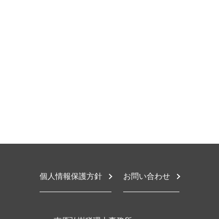
財務会計 分析
相続税配偶者控除
確定申告 期間
豊中市 相続放棄
税務調査 対象
相続税 手続き 流れ
節税対策 個人
豊中市 税務顧問契約
法定調書作成 税理士
相続時精算課税制度 改正
確定申告 決算書
堺市 税務顧問契約
税務顧問 消費税
遺産相続 限定承認とは
節税対策 相談
大阪市 税理士 相談
個人 税務顧問
限定承認 相続放棄した相続人
it導入補助金 個人事業主
東大阪市 相続放棄
税務調査
相続 税金対策
確定申告 税理士
東大阪市 確定申告 相談
税務顧問 法定調書作成
相続税路線価
節税対策 法人設立
東大阪市 相続税申告
税務顧問 解約
相続税 納め方
税務相談とは
大阪市 相続税対策
税務顧問
相続税 延納 期間
確定申告 納税方法
豊中市 相続税対策
相続税 相談
確定申告 売上
東大阪市 相続税対策
相続税 遺産から払う
節税対策 不動産
大阪市 相続放棄
生前贈与 持ち戻し
税務相談 贈与税
豊中市 税務顧問
税務相談 どこまで
堺市 節税対策
税務相談 違法 事例
豊中市 確定申告 相談
法人税 節税
大阪市 税務相談
個人情報保護方針
お問い合わせ
大阪市 税務顧問
東大阪市 税務顧問
大阪市 顧問税理士