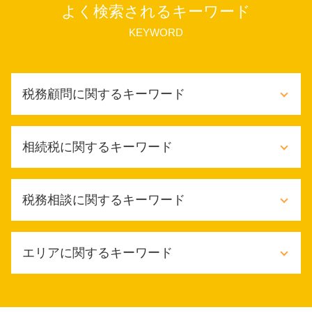
よく検索されるキーワード
KEYWORD
税務顧問に関するキーワード
記帳代行
相続税に関するキーワード
法人税 赤字の場合
税務顧問 税金対策
法定調書作成 依頼
ふるさと納税 相続税
税務相談に関するキーワード
財務会計 重要性
相続税 生前贈与 現金
税金対策
相続税 申告期限 延長
財務会計 経理 違い
相続税 無税 申告
税務相談 時期
財務会計 意味
エリアに関するキーワード
限定承認 相続税
税務相談 税理士
給与計算 税理士
車 相続税
税理士 税務相談とは
財務会計 コンサル
相続税 回避
税務相談 事業承継
大阪市 税務調査対応
税務顧問 給与計算
相続税 未申告
税務相談 逮捕
堺市 相続放棄