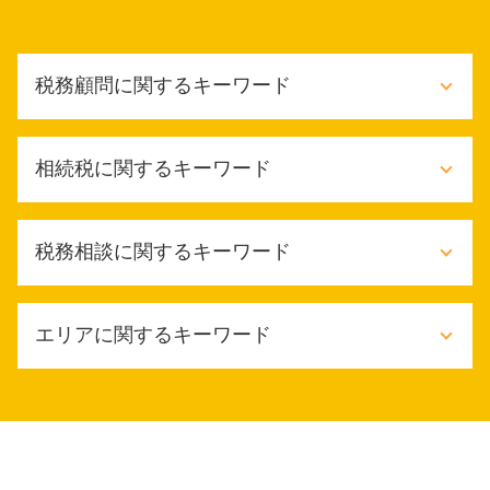
税務顧問に関するキーワード
財務会計 管理会計
相続税に関するキーワード
財務会計 ファイナンス
個人 税務顧問
企業 税務顧問
相続税配偶者控除
税務相談に関するキーワード
財務会計 コンサル
相続税 節税
税金対策
相続税 対策 不動産
税務顧問 記帳監査
相続税対策 不動産購入
税務相談 税理士
記帳監査
エリアに関するキーワード
ふるさと納税 相続税
税務相談 どこから
税務顧問 サービス
相続時精算課税制度 改正
顧問税理士 税務相談
給与計算 税理士
相続税
税務相談 事業承継
大阪市 税務調査対応
財務会計 メリット
相続税 いくらから払う
税務相談 なぜ
東大阪市 税務顧問契約
年末調整 依頼
相続税 あとから
税務相談 贈与税
豊中市 確定申告 相談
税務顧問 相場
相続税 無申告
税理士 税務相談とは
豊中市 税務顧問