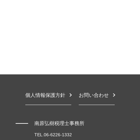
税務顧問 法定調書
相続税とは
税務相談 住宅
堺市 確定申告 相談
税務顧問とは
税金対策 相続税
確定申告 相談
大阪市 確定申告 相談
財務会計 経理 違い
相続税 生前贈与
確定申告
堺市 税理士 相談
法定調書作成 依頼
相続税 申告期限 延長
税務相談 違法 事例
豊中市 個人 税務相談
税務顧問契約
相続税 配偶者控除 計算
税務相談 税理士法
豊中市 税務相談
税金対策 方法
相続税 手続き
節税対策 法人設立
豊中市 節税対策
財務会計 なぜ必要
車 相続税
税務相談 違反
東大阪市 税理士 相談
相続税計算
交際費 会議費 違い
東大阪市 節税対策
相続 税金対策
税務相談
大阪市 相続税対策
相続税 手続き 期限
税務相談 内容
堺市 相続放棄
税務相談 違法
豊中市 相続放棄
個人事業主 経費 上限
大阪市 節税対策
税務相談とは
東大阪市 税務調査対応
個人情報保護方針
お問い合わせ
堺市 税務相談
豊中市 税理士 相談
堺市 相続税申告
南原弘樹税理士事務所
TEL.06-6226-1332