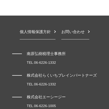
税務相談 違反
東大阪市 税理士 相談
相続 税金対策
設備投資 補助金
堺市 税務調査対応
相続税 遺産から払う
税務相談 違法 事例
大阪市 税務顧問
税務相談 料金
大阪市 相続税申告
税務相談 税理士
堺市 相続税対策
節税対策 法人 不動産
豊中市 税務顧問契約
個人情報保護方針
お問い合わせ
東大阪市 顧問税理士
豊中市 税務調査対応
大阪市 税務相談
南原弘樹税理士事務所
TEL.06-6226-1332
株式会社らくいちブレインパートナーズ
TEL.06-6226-1332
株式会社エーシージー
TEL.06-6226-1005