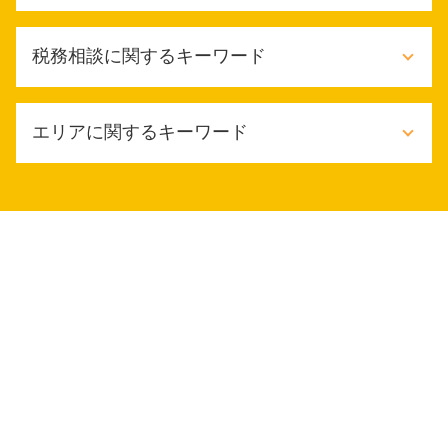
財務会計 流れ
個人事業 税務顧問料
車 相続税
税務相談に関するキーワード
財務会計 管理会計
相続税 節税 死後
財務会計 重要性
相続税 対策 不動産
税務顧問 記帳代行
相続税路線価
税務相談 逮捕
税務顧問 相場
エリアに関するキーワード
相続税 節税
税務相談 メリット
給与計算 依頼
相続税 申告漏れ ペナルティ
税務相談 違法
税金対策 メリット
相続税 いくらから
税務相談 贈与税
豊中市 節税対策
税務顧問 法定調書作成
相続税 申告期限 過ぎた
確定申告 税理士
豊中市 確定申告 相談
税務顧問 必要
相続税 手続き 流れ
日本政策金融公庫 融資 条件
東大阪市 税務相談
税務顧問 源泉税
相続税対策
税務相談 源泉徴収
豊中市 税務顧問
財務会計 コンサル
税金対策 相続税
交際費 会議費 違い
豊中市 相続放棄
税金対策
相続税 いくらから払う
確定申告 相談
大阪市 税務顧問契約
記帳代行
相続税 生前贈与
確定申告
堺市 税理士 相談
税務顧問 記帳監査
限定承認 相続放棄した相続人
節税対策 相談
堺市 確定申告 相談
税務顧問
相続税基礎控除
個人事業主 税務相談
東大阪市 相続放棄
税務顧問契約
相続税 延納 期間
節税対策 法人
大阪市 節税対策
年末調整 依頼
ふるさと納税 相続税
節税対策 個人
大阪市 相続放棄
相続税 2割加算