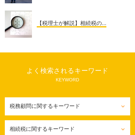
【税理士が解説】相続税の...
よく検索されるキーワード
KEYWORD
税務顧問に関するキーワード
税務顧問契約 メリット
相続税に関するキーワード
税務顧問 法人 料金