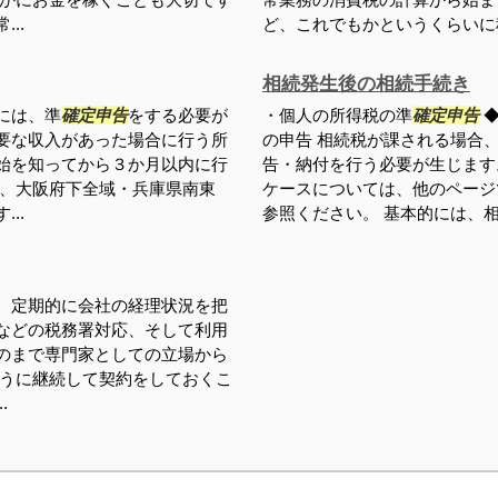
..
ど、これでもかというくらいに税
相続発生後の相続手続き
には、準
確定申告
をする必要が
・個人の所得税の準
確定申告
◆
要な収入があった場合に行う所
の申告 相続税が課される場合
始を知ってから３か月以内に行
告・納付を行う必要が生じます
は、大阪府下全域・兵庫県南東
ケースについては、他のページ
..
参照ください。 基本的には、相続
、定期的に会社の経理状況を把
などの税務署対応、そして利用
のまで専門家としての立場から
ように継続して契約をしておくこ
.