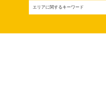
税務顧問 記帳監査
エリアに関するキーワード
記帳代行 依頼
税務顧問 消費税
財務会計 経理 違い
堺市 顧問税理士
税務顧問契約
大阪市 税務相談
個人 税務顧問
堺市 税務調査対応
税務顧問 源泉税
東大阪市 確定申告 相談
年末調整 依頼
堺市 確定申告 相談
財務会計 なぜ必要
堺市 相続税申告
税務顧問 相場
大阪市 税務顧問契約
税務顧問 法定調書作成
大阪市 相続放棄
給与計算 依頼
大阪市 税務顧問
年末調整 税理士
豊中市 個人 税務相談
財務会計 ファイナンス
堺市 税務顧問契約
法人税 赤字の場合
東大阪市 相続税対策
税務調査 対象
東大阪市 税務顧問契約
税務顧問 給与計算
大阪市 確定申告 相談
税務調査
大阪市 税理士 相談
企業 税務顧問