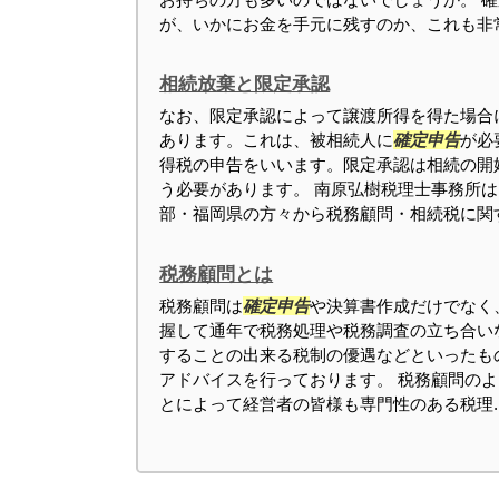
が、いかにお金を手元に残すのか、これも非常.
相続放棄と限定承認
なお、限定承認によって譲渡所得を得た場合
あります。これは、被相続人に
確定申告
が必
得税の申告をいいます。限定承認は相続の開
う必要があります。 南原弘樹税理士事務所
部・福岡県の方々から税務顧問・相続税に関す.
税務顧問とは
税務顧問は
確定申告
や決算書作成だけでなく
握して通年で税務処理や税務調査の立ち合い
することの出来る税制の優遇などといったも
アドバイスを行っております。 税務顧問の
とによって経営者の皆様も専門性のある税理..