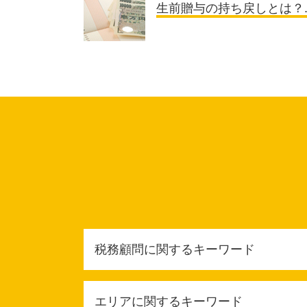
生前贈与の持ち戻しとは？..
税務顧問に関するキーワード
税務顧問 記帳監査
エリアに関するキーワード
税務顧問契約 メリット