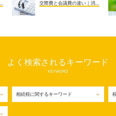
.
交際費と会議費の違い｜消...
よく検索されるキーワード
KEYWORD
相続税に関するキーワード
相続税 流れ
相続税 節税 不動産