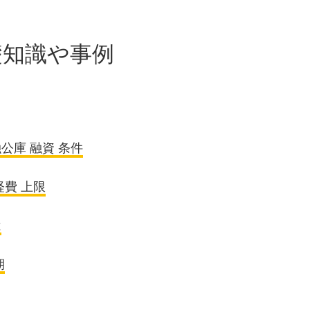
礎知識や事例
公庫 融資 条件
経費 上限
は
期