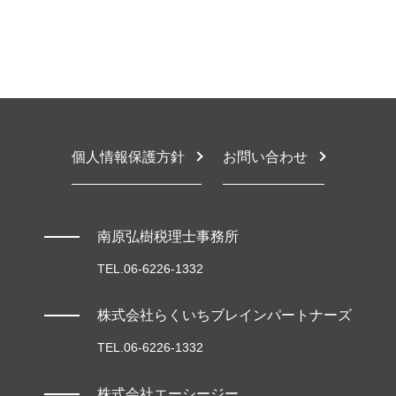
確定申告 いつまで
豊中市 顧問税理士
税務調査
相続税計算
顧問税理士 税務相談
堺市 相続放棄
相続税路線価
税理士 税務相談とは
東大阪市 税理士 相談
相続税 いくらからかかる
確定申告とは 法人
堺市 確定申告 相談
相続税対策
個人事業主 税務相談
堺市 顧問税理士
節税対策 個人事業主
大阪市 税務相談
確定申告
豊中市 税務顧問契約
税務相談 なぜ
豊中市 税理士 相談
個人情報保護方針
お問い合わせ
堺市 税務顧問
東大阪市 税務顧問
堺市 税務顧問契約
南原弘樹税理士事務所
TEL.06-6226-1332
株式会社らくいちブレインパートナーズ
TEL.06-6226-1332
株式会社エーシージー