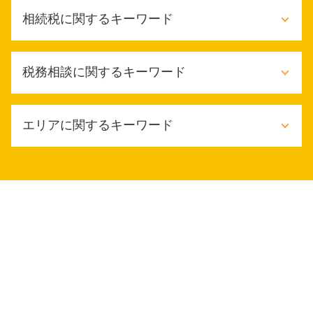
記帳監査
相続税に関するキーワード
税務顧問 法定調書作成
税務顧問 記帳監査
税金対策 メリット
限定承認 デメリット
税務相談に関するキーワード
財務会計 必要性
相続 税金対策
記帳代行 依頼
相続税 生前贈与 現金
税務顧問 消費税
相続税配偶者控除
節税対策 法人 中小企業
税務顧問 記帳代行
エリアに関するキーワード
相続税 いくらから払う
税務相談 贈与税
財務会計 管理会計
相続税 いつ払う
節税対策 個人
法定調書作成 税理士
税金対策 相続税
税務相談 どこまで
堺市 税務調査対応
税金対策
相続税 節税 生前
税務相談 税理士
豊中市 税務顧問
年末調整 依頼
相続税とは
日本政策金融公庫 融資 条件
豊中市 税務相談
記帳監査 依頼
相続税 無申告
個人事業主 経費 上限
東大阪市 節税対策
財務会計 経理 違い
相続税 いくらから申告
税務相談
大阪市 個人 税務相談
税務調査 対象
相続税 申告期限 延長
税務相談 資格
豊中市 個人 税務相談
税務顧問とは
限定承認 相続
it導入補助金 個人事業主
堺市 税務相談
個人 税務顧問
相続税 対策 不動産
確定申告 決算書
大阪市 相続税申告
個人事業 税務顧問料
相続税 いくらから
確定申告 いつからいつまで
大阪市 税務顧問契約
税務顧問 源泉税
限定承認 相続登記